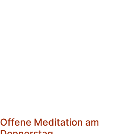
Vertrauen in die Freiheit des
Herzens
Mittwochs 19:00 - 21:00 Uhr
Angelika Reintzsch
Offene Meditation am
Donnerstag