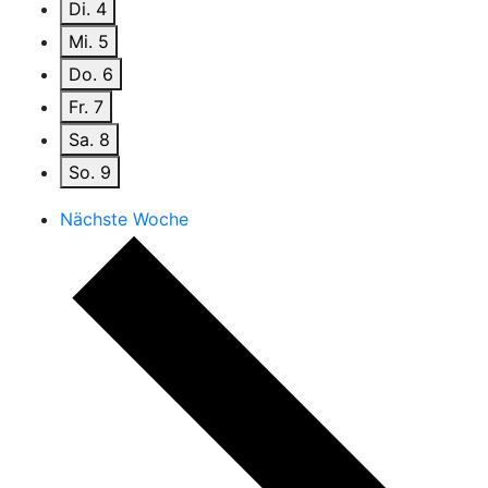
Di.
4
Mi.
5
Do.
6
Fr.
7
Sa.
8
So.
9
Nächste Woche