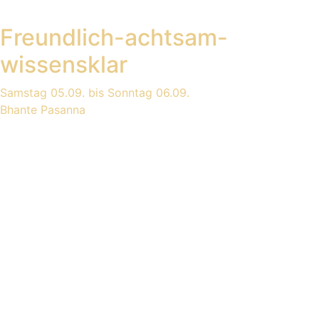
Freundlich-achtsam-
wissensklar
Samstag 05.09. bis Sonntag 06.09.
Bhante Pasanna
Klarheit fürs Leben:
Dhammapada
Dienstags 17.07. - 24.08.
Romy Schlichting & Bettina Schaschke