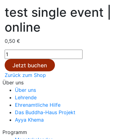
test single event |
online
0,50
€
test
single
Jetzt buchen
event
Zurück zum Shop
|
Über uns
online
Über uns
Menge
Lehrende
Ehrenamtliche Hilfe
Das Buddha-Haus Projekt
Ayya Khema
Programm