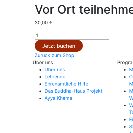
Vor Ort teilnehme
30,00
€
Vor
Ort
Jetzt buchen
teilnehmen
Zurück zum Shop
|
Über uns
Progr
Kurs
Über uns
M
19
Lehrende
O
Menge
Ehrenamtliche Hilfe
M
Das Buddha-Haus Projekt
M
Ayya Khema
W
W
T
E
S