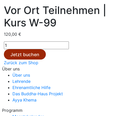
Vor Ort Teilnehmen |
Kurs W-99
120,00
€
Vor
Ort
Jetzt buchen
Teilnehmen
Zurück zum Shop
|
Über uns
Kurs
Über uns
W-
Lehrende
99
Ehrenamtliche Hilfe
Menge
Das Buddha-Haus Projekt
Ayya Khema
Programm